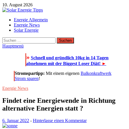
Zum
10. August 2026
Inhalt
springen
Solar Energie Tipps
Energie Allgemein
Solar Energie und Photovoltaik Informationen und Tipps
Energie News
Solar Energie
Suchen
nach:
Hauptmenü
»
Schnell und gründlich 10kg in 14 Tagen
abnehmen mit der Biggest Loser Diät!
►
Stromspartipp:
Mit einem eigenen
Balkonkraftwerk
Strom sparen
!
Energie News
Findet eine Energiewende in Richtung
alternative Energien statt ?
6. Januar 2022
-
Hinterlasse einen Kommentar