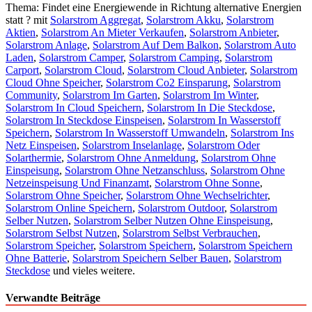
Thema: Findet eine Energiewende in Richtung alternative Energien
statt ? mit
Solarstrom Aggregat
,
Solarstrom Akku
,
Solarstrom
Aktien
,
Solarstrom An Mieter Verkaufen
,
Solarstrom Anbieter
,
Solarstrom Anlage
,
Solarstrom Auf Dem Balkon
,
Solarstrom Auto
Laden
,
Solarstrom Camper
,
Solarstrom Camping
,
Solarstrom
Carport
,
Solarstrom Cloud
,
Solarstrom Cloud Anbieter
,
Solarstrom
Cloud Ohne Speicher
,
Solarstrom Co2 Einsparung
,
Solarstrom
Community
,
Solarstrom Im Garten
,
Solarstrom Im Winter
,
Solarstrom In Cloud Speichern
,
Solarstrom In Die Steckdose
,
Solarstrom In Steckdose Einspeisen
,
Solarstrom In Wasserstoff
Speichern
,
Solarstrom In Wasserstoff Umwandeln
,
Solarstrom Ins
Netz Einspeisen
,
Solarstrom Inselanlage
,
Solarstrom Oder
Solarthermie
,
Solarstrom Ohne Anmeldung
,
Solarstrom Ohne
Einspeisung
,
Solarstrom Ohne Netzanschluss
,
Solarstrom Ohne
Netzeinspeisung Und Finanzamt
,
Solarstrom Ohne Sonne
,
Solarstrom Ohne Speicher
,
Solarstrom Ohne Wechselrichter
,
Solarstrom Online Speichern
,
Solarstrom Outdoor
,
Solarstrom
Selber Nutzen
,
Solarstrom Selber Nutzen Ohne Einspeisung
,
Solarstrom Selbst Nutzen
,
Solarstrom Selbst Verbrauchen
,
Solarstrom Speicher
,
Solarstrom Speichern
,
Solarstrom Speichern
Ohne Batterie
,
Solarstrom Speichern Selber Bauen
,
Solarstrom
Steckdose
und vieles weitere.
Verwandte Beiträge