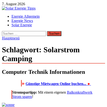
Zum
7. August 2026
Inhalt
springen
Solar Energie Tipps
Energie Allgemein
Solar Energie und Photovoltaik Informationen und Tipps
Energie News
Solar Energie
Suchen
nach:
Hauptmenü
Schlagwort:
Solarstrom
Camping
Computer Technik Informationen
»
Günstige Mietwagen Online buchen...
►
Stromspartipp:
Mit einem eigenen
Balkonkraftwerk
Strom sparen
!