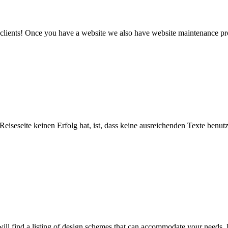
r clients! Once you have a website we also have website maintenance p
eiseseite keinen Erfolg hat, ist, dass keine ausreichenden Texte benu
ll find a listing of design schemes that can accommodate your needs.