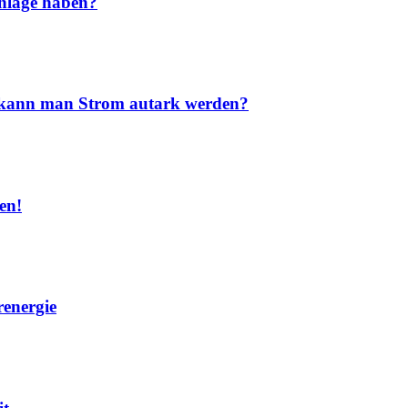
nlage haben?
nd kann man Strom autark werden?
en!
renergie