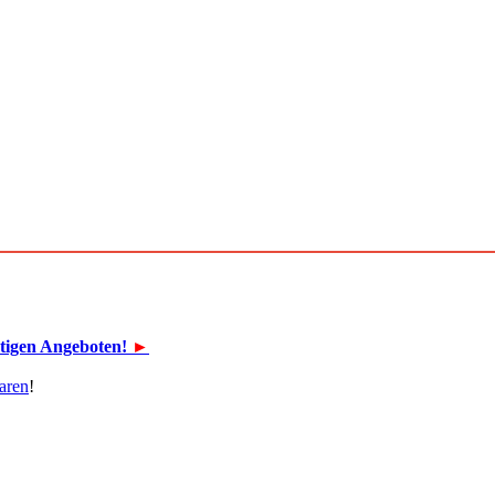
stigen Angeboten!
►
aren
!