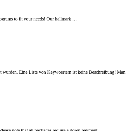
rograms to fit your needs! Our hallmark …
tzt wurden. Eine Liste von Keywoertern ist keine Beschreibung! Man
 Please note that all packages require a down payment …