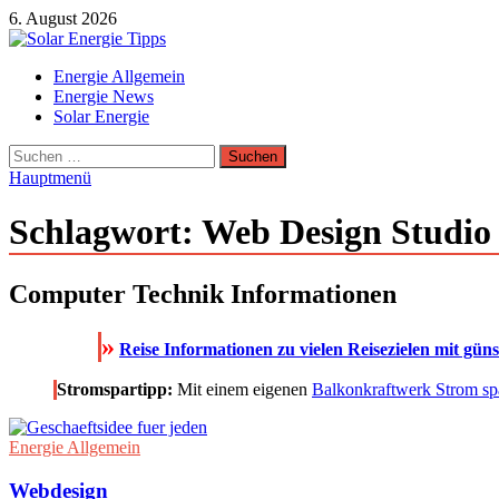
Zum
6. August 2026
Inhalt
springen
Solar Energie Tipps
Energie Allgemein
Solar Energie und Photovoltaik Informationen und Tipps
Energie News
Solar Energie
Suchen
nach:
Hauptmenü
Schlagwort:
Web Design Studio
Computer Technik Informationen
»
Reise Informationen zu vielen Reisezielen mit gün
Stromspartipp:
Mit einem eigenen
Balkonkraftwerk Strom sp
Energie Allgemein
Webdesign