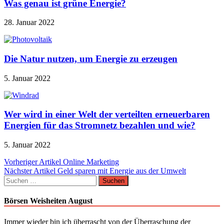
Was genau ist grüne Energie?
28. Januar 2022
Die Natur nutzen, um Energie zu erzeugen
5. Januar 2022
Wer wird in einer Welt der verteilten erneuerbaren
Energien für das Stromnetz bezahlen und wie?
5. Januar 2022
Beitragsnavigation
Vorheriger Artikel
Online Marketing
Nächster Artikel
Geld sparen mit Energie aus der Umwelt
Suchen
nach:
Börsen Weisheiten August
Immer wieder bin ich überrascht von der Überraschung der