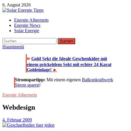
Zum
6. August 2026
Inhalt
springen
Solar Energie Tipps
Energie Allgemein
Solar Energie und Photovoltaik Informationen und Tipps
Energie News
Solar Energie
Suchen
nach:
Hauptmenü
»
Gold Sekt die Ideale Geschenkidee mit
einem prickeldem Sekt mit echter 24 Karat
Goldeinlage!
►
Stromspartipp:
Mit einem eigenen
Balkonkraftwerk
Strom sparen
!
Energie Allgemein
Webdesign
4. Februar 2009