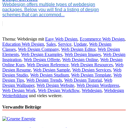
Webdesign offers multiple types of webdesign
packages. Below you will find a listing of design
schemes that can accommod...
Thema: Webdesign mit
Easy Web Design
,
Ecommerce Web Design
,
Education Web Design
,
Sales
,
Service
,
Update
,
Web Design
Classes
,
Web Design Company
,
Web Design Editor
,
Web Design
Elements
,
Web Design Examples
,
Web Design Images
,
Web Design
Inspiration
,
Web Design Offerte
,
Web Design Online
,
Web Design
Online Kurs
,
Web Design Reference
,
Web Design Resources
,
Web
Design Resume
,
Web Design Sample
,
Web Design Services
,
Web
Design Studio
,
Web Design Studium
,
Web Design Template
,
Web
Design Tips
,
Web Design Trends
,
Web Design Tutorial
,
Web
Design Wallpaper
,
Web Design Website
,
Web Design Wordpress
,
Web Design Work
,
Web Design Workflow
,
Webdesign
,
Webdesign
Weiterbildung
und vieles weitere.
Verwandte Beiträge