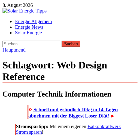
Zum
8. August 2026
Inhalt
springen
Solar Energie Tipps
Energie Allgemein
Solar Energie und Photovoltaik Informationen und Tipps
Energie News
Solar Energie
Suchen
nach:
Hauptmenü
Schlagwort:
Web Design
Reference
Computer Technik Informationen
»
Schnell und gründlich 10kg in 14 Tagen
abnehmen mit der Biggest Loser Diät!
►
Stromspartipp:
Mit einem eigenen
Balkonkraftwerk
Strom sparen
!