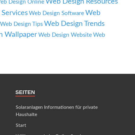
Web Design Resources
eb Design Online
Services
Web
Web Design Software
Web Design Trends
Web Design Tips
n Wallpaper
Web Design Website
Web
SEITEN
Solaranlagen Informationen für private
Haushalte
Start