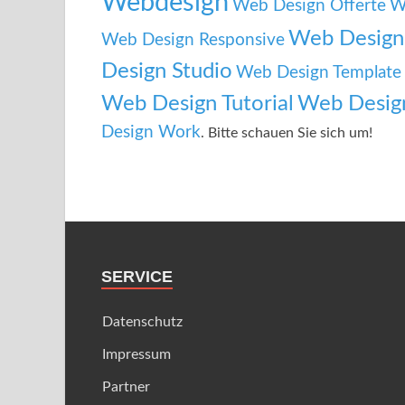
Webdesign
Web Design Offerte
W
Web Design 
Web Design Responsive
Design Studio
Web Design Template
Web Design Tutorial
Web Desig
Design Work
. Bitte schauen Sie sich um!
SERVICE
Datenschutz
Impressum
Partner