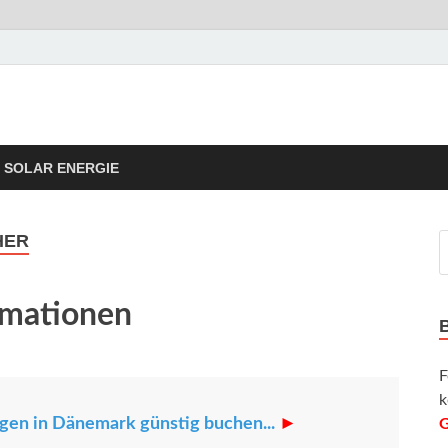
rgie Tipps
taik Informationen und Tipps
SOLAR ENERGIE
HER
rmationen
F
k
en in Dänemark günstig buchen...
►
G