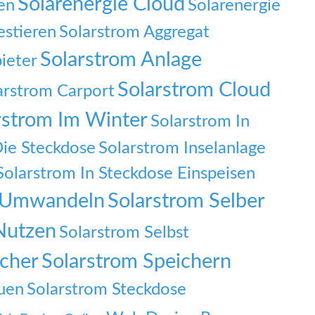
Solarenergie Cloud
en
Solarenergie
estieren
Solarstrom Aggregat
Solarstrom Anlage
ieter
Solarstrom Cloud
arstrom Carport
rstrom Im Winter
Solarstrom In
Die Steckdose
Solarstrom Inselanlage
Solarstrom In Steckdose Einspeisen
f Umwandeln
Solarstrom Selber
Nutzen
Solarstrom Selbst
icher
Solarstrom Speichern
auen
Solarstrom Steckdose