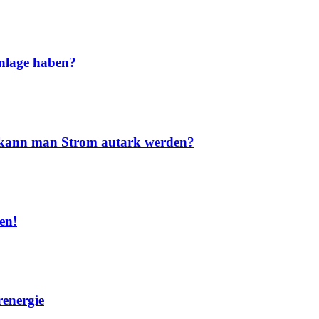
nlage haben?
nd kann man Strom autark werden?
en!
renergie