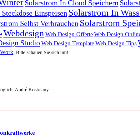
Winter
Solarstrom In Cloud Speichern
Solars
Solarstrom In Was
n Steckdose Einspeisen
Solarstrom Spei
rstrom Selbst Verbrauchen
Webdesign
e
Web Design Offerte
Web Design Onlin
esign Studio
Web Design Template
Web Design Tips
 Work
. Bitte schauen Sie sich um!
öglich. André Kostolany
konkraftwerke