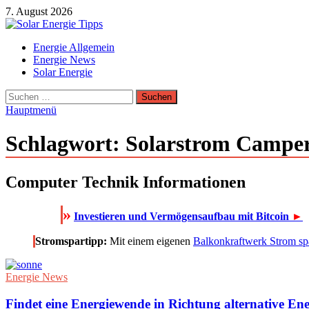
Zum
7. August 2026
Inhalt
springen
Solar Energie Tipps
Energie Allgemein
Solar Energie und Photovoltaik Informationen und Tipps
Energie News
Solar Energie
Suchen
nach:
Hauptmenü
Schlagwort:
Solarstrom Campe
Computer Technik Informationen
»
Investieren und Vermögensaufbau mit Bitcoin
►
Stromspartipp:
Mit einem eigenen
Balkonkraftwerk Strom sp
Energie News
Findet eine Energiewende in Richtung alternative Ener