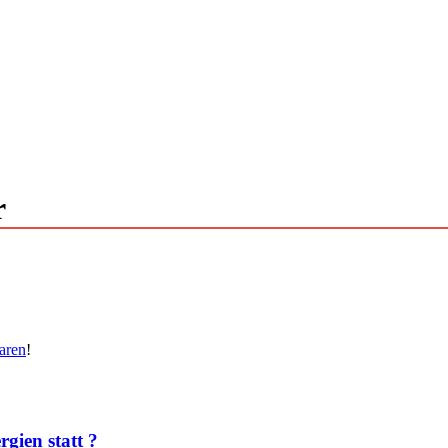
r
aren
!
gien statt ?