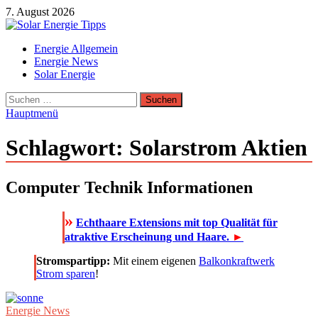
Zum
7. August 2026
Inhalt
springen
Solar Energie Tipps
Energie Allgemein
Solar Energie und Photovoltaik Informationen und Tipps
Energie News
Solar Energie
Suchen
nach:
Hauptmenü
Schlagwort:
Solarstrom Aktien
Computer Technik Informationen
»
Echthaare Extensions mit top Qualität für
atraktive Erscheinung und Haare.
►
Stromspartipp:
Mit einem eigenen
Balkonkraftwerk
Strom sparen
!
Energie News