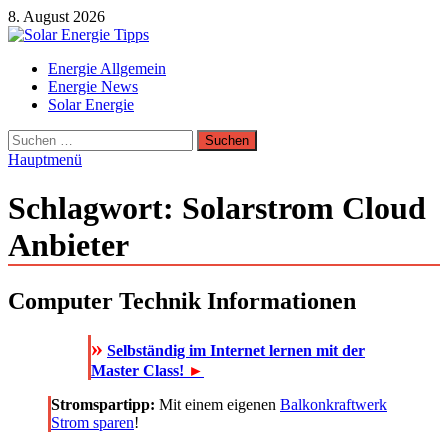
Zum
8. August 2026
Inhalt
springen
Solar Energie Tipps
Energie Allgemein
Solar Energie und Photovoltaik Informationen und Tipps
Energie News
Solar Energie
Suchen
nach:
Hauptmenü
Schlagwort:
Solarstrom Cloud
Anbieter
Computer Technik Informationen
»
Selbständig im Internet lernen mit der
Master Class!
►
Stromspartipp:
Mit einem eigenen
Balkonkraftwerk
Strom sparen
!