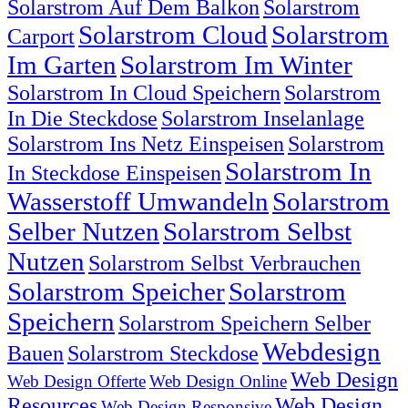
Solarstrom Auf Dem Balkon
Solarstrom
Solarstrom Cloud
Solarstrom
Carport
Im Garten
Solarstrom Im Winter
Solarstrom In Cloud Speichern
Solarstrom
In Die Steckdose
Solarstrom Inselanlage
Solarstrom Ins Netz Einspeisen
Solarstrom
Solarstrom In
In Steckdose Einspeisen
Wasserstoff Umwandeln
Solarstrom
Selber Nutzen
Solarstrom Selbst
Nutzen
Solarstrom Selbst Verbrauchen
Solarstrom Speicher
Solarstrom
Speichern
Solarstrom Speichern Selber
Webdesign
Bauen
Solarstrom Steckdose
Web Design
Web Design Offerte
Web Design Online
Resources
Web Design
Web Design Responsive