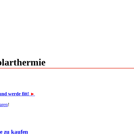
olarthermie
und werde fitt!
►
aren
!
ge zu kaufen