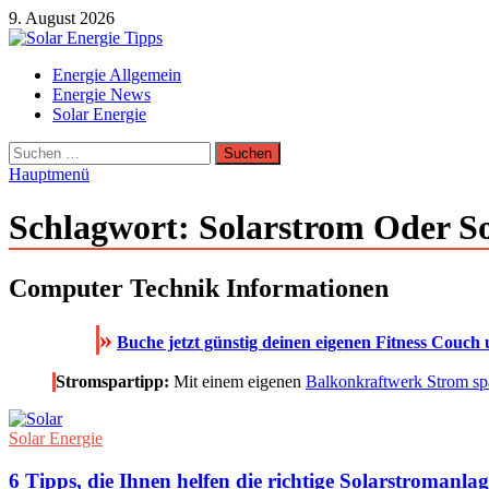
Zum
9. August 2026
Inhalt
springen
Solar Energie Tipps
Energie Allgemein
Solar Energie und Photovoltaik Informationen und Tipps
Energie News
Solar Energie
Suchen
nach:
Hauptmenü
Schlagwort:
Solarstrom Oder S
Computer Technik Informationen
»
Buche jetzt günstig deinen eigenen Fitness Couch 
Stromspartipp:
Mit einem eigenen
Balkonkraftwerk Strom sp
Solar Energie
6 Tipps, die Ihnen helfen die richtige Solarstromanla