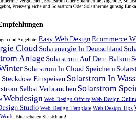
arthermie Vergleichen, Solarstrom Oder Solarthermie Angebote, Solars
ebot, Preisvergleiche und Solarstrom Oder Solarthermie günstig Einkau
 Empfehlungen
Easy Web Design
Ecommerce We
ungen und Angebote:
rgie Cloud
Solarenergie In Deutschland
Sola
strom Anlage
Solarstrom Auf Dem Balkon
S
Winter
Solarstrom In Cloud Speichern
Solars
Solarstrom In Was
n Steckdose Einspeisen
Solarstrom Spei
rstrom Selbst Verbrauchen
Webdesign
e
Web Design Offerte
Web Design Onlin
esign Studio
Web Design Template
Web Design Tips
 Work
. Bitte schauen Sie sich um!