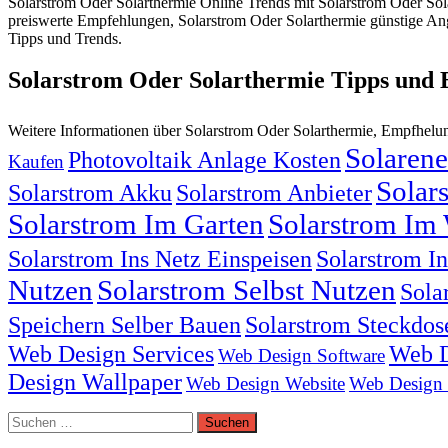
Solarstrom Oder Solarthermie Online Trends mit Solarstrom Oder Sol
preiswerte Empfehlungen, Solarstrom Oder Solarthermie günstige Ang
Tipps und Trends.
Solarstrom Oder Solarthermie Tipps und
Weitere Informationen über Solarstrom Oder Solarthermie, Empfhel
Solarene
Photovoltaik Anlage Kosten
Kaufen
Solar
Solarstrom Akku
Solarstrom Anbieter
Solarstrom Im Garten
Solarstrom Im 
Solarstrom Ins Netz Einspeisen
Solarstrom I
Nutzen
Solarstrom Selbst Nutzen
Sola
Speichern Selber Bauen
Solarstrom Steckdos
Web Design Services
Web D
Web Design Software
Design Wallpaper
Web Design Website
Web Design
Suchen
nach: