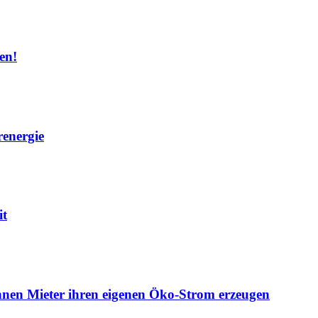
en!
renergie
it
nen Mieter ihren eigenen Öko-Strom erzeugen