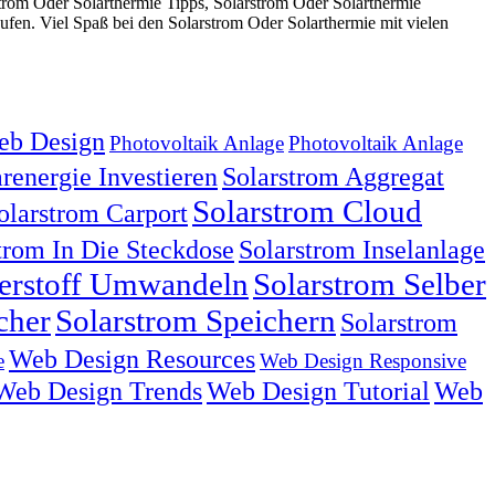
trom Oder Solarthermie Tipps, Solarstrom Oder Solarthermie
fen. Viel Spaß bei den Solarstrom Oder Solarthermie mit vielen
b Design
Photovoltaik Anlage
Photovoltaik Anlage
renergie Investieren
Solarstrom Aggregat
Solarstrom Cloud
olarstrom Carport
trom In Die Steckdose
Solarstrom Inselanlage
serstoff Umwandeln
Solarstrom Selber
cher
Solarstrom Speichern
Solarstrom
Web Design Resources
e
Web Design Responsive
Web Design Trends
Web Design Tutorial
Web