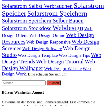
Solarstrom
Solarstrom Selbst Verbrauchen
Speicher
Solarstrom Speichern
Solarstrom Speichern Selber Bauen
Webdesign
Solarstrom Steckdose
Web
Web Design
Design Offerte
Web Design Online
Resources
Web Design
Web Design Responsive
Services
Web Design
Web Design Software
Studio
Web
Web Design Template
Web Design Tips
Design Trends
Web Design Tutorial
Web
Design Wallpaper
Web Design Website
Web
Design Work
. Bitte schauen Sie sich um!
Suchen
nach:
Börsen Weisheiten August
Gewinne an der Börse sind Schmerzensgeld. Erst kommen die