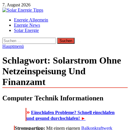
Zum
7. August 2026
Inhalt
springen
Solar Energie Tipps
Energie Allgemein
Solar Energie und Photovoltaik Informationen und Tipps
Energie News
Solar Energie
Suchen
nach:
Hauptmenü
Schlagwort:
Solarstrom Ohne
Netzeinspeisung Und
Finanzamt
Computer Technik Informationen
»
Einschlafen Probleme? Schnell einschlafen
und gesund durchschlafen!
►
Stromspartipp:
Mit einem eigenen
Balkonkraftwerk