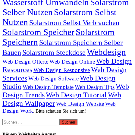
Wasserstoff Umwandeln
Solarstrom
Selber Nutzen
Solarstrom Selbst
Nutzen
Solarstrom Selbst Verbrauchen
Solarstrom Speicher
Solarstrom
Speichern
Solarstrom Speichern Selber
Webdesign
Bauen
Solarstrom Steckdose
Web Design
Web Design Offerte
Web Design Online
Resources
Web Design
Web Design Responsive
Services
Web Design
Web Design Software
Studio
Web
Web Design Template
Web Design Tips
Design Trends
Web Design Tutorial
Web
Design Wallpaper
Web Design Website
Web
Design Work
. Bitte schauen Sie sich um!
Suchen
nach:
Börsen Weisheiten August