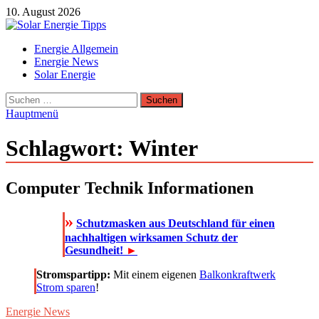
Zum
10. August 2026
Inhalt
springen
Solar Energie Tipps
Energie Allgemein
Solar Energie und Photovoltaik Informationen und Tipps
Energie News
Solar Energie
Suchen
nach:
Hauptmenü
Schlagwort:
Winter
Computer Technik Informationen
»
Schutzmasken aus Deutschland für einen
nachhaltigen wirksamen Schutz der
Gesundheit!
►
Stromspartipp:
Mit einem eigenen
Balkonkraftwerk
Strom sparen
!
Energie News