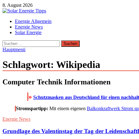
Zum
8. August 2026
Inhalt
springen
Solar Energie Tipps
Energie Allgemein
Solar Energie und Photovoltaik Informationen und Tipps
Energie News
Solar Energie
Suchen
nach:
Hauptmenü
Schlagwort:
Wikipedia
Computer Technik Informationen
»
Schutzmasken aus Deutschland für einen nachhal
Stromspartipp:
Mit einem eigenen
Balkonkraftwerk Strom sp
Energie News
Grundlage des Valentinstag der Tag der Leidenschaft