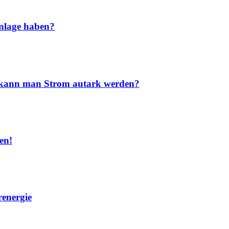
nlage haben?
nd kann man Strom autark werden?
en!
renergie