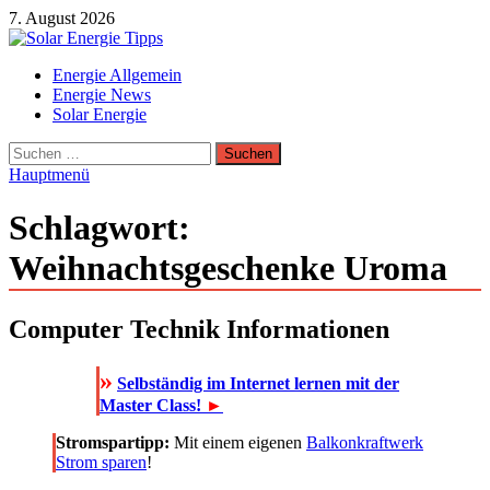
Zum
7. August 2026
Inhalt
springen
Solar Energie Tipps
Energie Allgemein
Solar Energie und Photovoltaik Informationen und Tipps
Energie News
Solar Energie
Suchen
nach:
Hauptmenü
Schlagwort:
Weihnachtsgeschenke Uroma
Computer Technik Informationen
»
Selbständig im Internet lernen mit der
Master Class!
►
Stromspartipp:
Mit einem eigenen
Balkonkraftwerk
Strom sparen
!