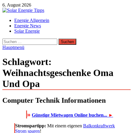
Zum
6. August 2026
Inhalt
springen
Solar Energie Tipps
Energie Allgemein
Solar Energie und Photovoltaik Informationen und Tipps
Energie News
Solar Energie
Suchen
nach:
Hauptmenü
Schlagwort:
Weihnachtsgeschenke Oma
Und Opa
Computer Technik Informationen
»
Günstige Mietwagen Online buchen...
►
Stromspartipp:
Mit einem eigenen
Balkonkraftwerk
Strom sparen
!