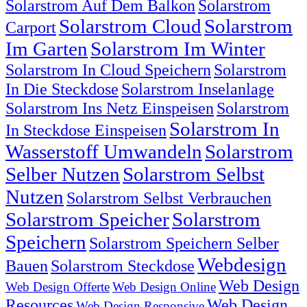
Solarstrom Auf Dem Balkon
Solarstrom
Solarstrom Cloud
Solarstrom
Carport
Im Garten
Solarstrom Im Winter
Solarstrom In Cloud Speichern
Solarstrom
In Die Steckdose
Solarstrom Inselanlage
Solarstrom Ins Netz Einspeisen
Solarstrom
Solarstrom In
In Steckdose Einspeisen
Wasserstoff Umwandeln
Solarstrom
Selber Nutzen
Solarstrom Selbst
Nutzen
Solarstrom Selbst Verbrauchen
Solarstrom Speicher
Solarstrom
Speichern
Solarstrom Speichern Selber
Webdesign
Bauen
Solarstrom Steckdose
Web Design
Web Design Offerte
Web Design Online
Resources
Web Design
Web Design Responsive