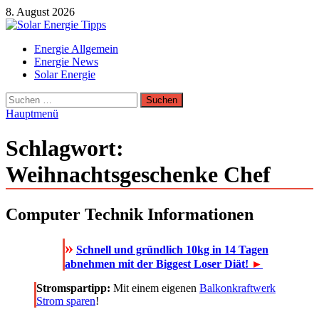
Zum
8. August 2026
Inhalt
springen
Solar Energie Tipps
Energie Allgemein
Solar Energie und Photovoltaik Informationen und Tipps
Energie News
Solar Energie
Suchen
nach:
Hauptmenü
Schlagwort:
Weihnachtsgeschenke Chef
Computer Technik Informationen
»
Schnell und gründlich 10kg in 14 Tagen
abnehmen mit der Biggest Loser Diät!
►
Stromspartipp:
Mit einem eigenen
Balkonkraftwerk
Strom sparen
!