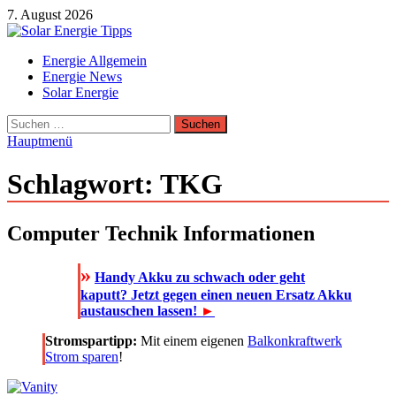
Zum
7. August 2026
Inhalt
springen
Solar Energie Tipps
Energie Allgemein
Solar Energie und Photovoltaik Informationen und Tipps
Energie News
Solar Energie
Suchen
nach:
Hauptmenü
Schlagwort:
TKG
Computer Technik Informationen
»
Handy Akku zu schwach oder geht
kaputt? Jetzt gegen einen neuen Ersatz Akku
austauschen lassen!
►
Stromspartipp:
Mit einem eigenen
Balkonkraftwerk
Strom sparen
!