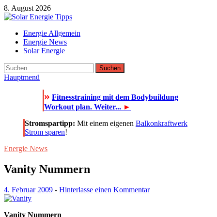
Zum
8. August 2026
Inhalt
springen
Solar Energie Tipps
Energie Allgemein
Solar Energie und Photovoltaik Informationen und Tipps
Energie News
Solar Energie
Suchen
nach:
Hauptmenü
»
Fitnesstraining mit dem Bodybuildung
Workout plan. Weiter...
►
Stromspartipp:
Mit einem eigenen
Balkonkraftwerk
Strom sparen
!
Energie News
Vanity Nummern
4. Februar 2009
-
Hinterlasse einen Kommentar
Vanity Nummern