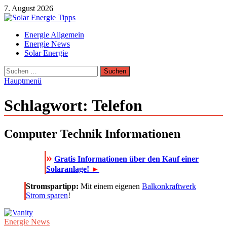
Zum
7. August 2026
Inhalt
springen
Solar Energie Tipps
Energie Allgemein
Solar Energie und Photovoltaik Informationen und Tipps
Energie News
Solar Energie
Suchen
nach:
Hauptmenü
Schlagwort:
Telefon
Computer Technik Informationen
»
Gratis Informationen über den Kauf einer
Solaranlage!
►
Stromspartipp:
Mit einem eigenen
Balkonkraftwerk
Strom sparen
!
Energie News