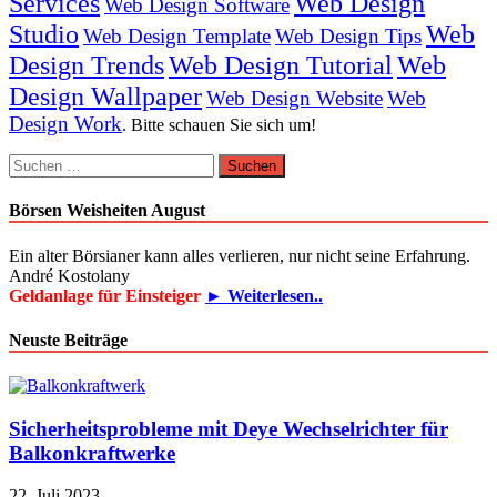
Services
Web Design
Web Design Software
Studio
Web
Web Design Template
Web Design Tips
Design Trends
Web Design Tutorial
Web
Design Wallpaper
Web Design Website
Web
Design Work
. Bitte schauen Sie sich um!
Suchen
nach:
Börsen Weisheiten August
Ein alter Börsianer kann alles verlieren, nur nicht seine Erfahrung.
André Kostolany
Geldanlage für Einsteiger
► Weiterlesen..
Neuste Beiträge
Sicherheitsprobleme mit Deye Wechselrichter für
Balkonkraftwerke
22. Juli 2023