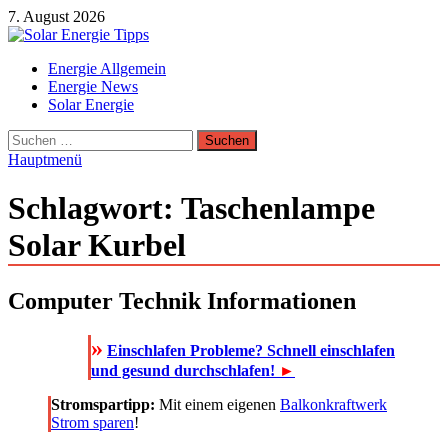
Zum
7. August 2026
Inhalt
springen
Solar Energie Tipps
Energie Allgemein
Solar Energie und Photovoltaik Informationen und Tipps
Energie News
Solar Energie
Suchen
nach:
Hauptmenü
Schlagwort:
Taschenlampe
Solar Kurbel
Computer Technik Informationen
»
Einschlafen Probleme? Schnell einschlafen
und gesund durchschlafen!
►
Stromspartipp:
Mit einem eigenen
Balkonkraftwerk
Strom sparen
!