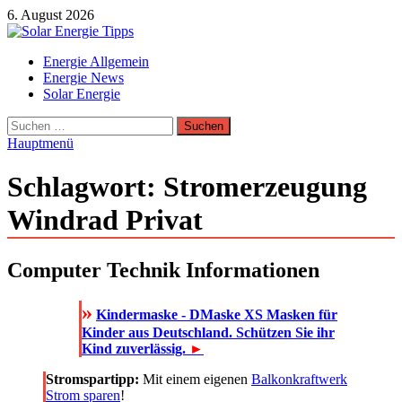
Zum
6. August 2026
Inhalt
springen
Solar Energie Tipps
Energie Allgemein
Solar Energie und Photovoltaik Informationen und Tipps
Energie News
Solar Energie
Suchen
nach:
Hauptmenü
Schlagwort:
Stromerzeugung
Windrad Privat
Computer Technik Informationen
»
Kindermaske - DMaske XS Masken für
Kinder aus Deutschland. Schützen Sie ihr
Kind zuverlässig.
►
Stromspartipp:
Mit einem eigenen
Balkonkraftwerk
Strom sparen
!