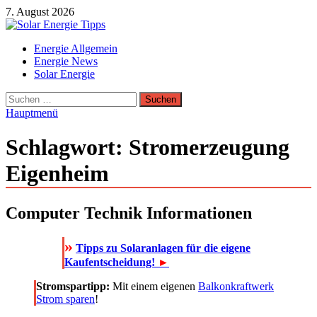
Zum
7. August 2026
Inhalt
springen
Solar Energie Tipps
Energie Allgemein
Solar Energie und Photovoltaik Informationen und Tipps
Energie News
Solar Energie
Suchen
nach:
Hauptmenü
Schlagwort:
Stromerzeugung
Eigenheim
Computer Technik Informationen
»
Tipps zu Solaranlagen für die eigene
Kaufentscheidung!
►
Stromspartipp:
Mit einem eigenen
Balkonkraftwerk
Strom sparen
!