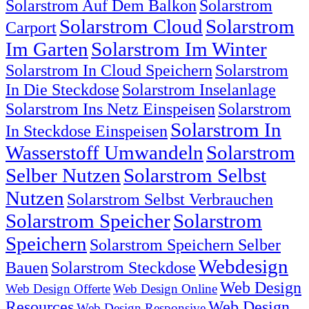
Solarstrom Auf Dem Balkon
Solarstrom
Solarstrom Cloud
Solarstrom
Carport
Im Garten
Solarstrom Im Winter
Solarstrom In Cloud Speichern
Solarstrom
In Die Steckdose
Solarstrom Inselanlage
Solarstrom Ins Netz Einspeisen
Solarstrom
Solarstrom In
In Steckdose Einspeisen
Wasserstoff Umwandeln
Solarstrom
Selber Nutzen
Solarstrom Selbst
Nutzen
Solarstrom Selbst Verbrauchen
Solarstrom Speicher
Solarstrom
Speichern
Solarstrom Speichern Selber
Webdesign
Bauen
Solarstrom Steckdose
Web Design
Web Design Offerte
Web Design Online
Resources
Web Design
Web Design Responsive