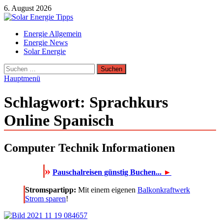
Zum
6. August 2026
Inhalt
springen
Solar Energie Tipps
Energie Allgemein
Solar Energie und Photovoltaik Informationen und Tipps
Energie News
Solar Energie
Suchen
nach:
Hauptmenü
Schlagwort:
Sprachkurs
Online Spanisch
Computer Technik Informationen
»
Pauschalreisen günstig Buchen...
►
Stromspartipp:
Mit einem eigenen
Balkonkraftwerk
Strom sparen
!