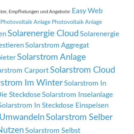
Easy Web
nter, Empfhelungen und Angebote:
Photovoltaik Anlage
Photovoltaik Anlage
Solarenergie Cloud
en
Solarenergie
estieren
Solarstrom Aggregat
Solarstrom Anlage
ieter
Solarstrom Cloud
arstrom Carport
rstrom Im Winter
Solarstrom In
Die Steckdose
Solarstrom Inselanlage
Solarstrom In Steckdose Einspeisen
f Umwandeln
Solarstrom Selber
Nutzen
Solarstrom Selbst