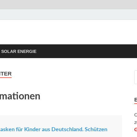
rgie Tipps
taik Informationen und Tipps
SOLAR ENERGIE
NTER
rmationen
G
z
sken für Kinder aus Deutschland. Schützen
G