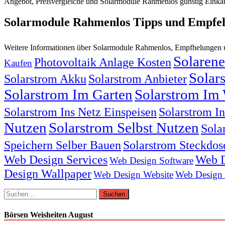
Angebot, Preisvergleiche und Solarmodule Rahmenlos günstig Einkau
Solarmodule Rahmenlos Tipps und Empfe
Weitere Informationen über Solarmodule Rahmenlos, Empfhelungen
Solarene
Photovoltaik Anlage Kosten
Kaufen
Solar
Solarstrom Akku
Solarstrom Anbieter
Solarstrom Im Garten
Solarstrom Im 
Solarstrom Ins Netz Einspeisen
Solarstrom I
Nutzen
Solarstrom Selbst Nutzen
Sola
Speichern Selber Bauen
Solarstrom Steckdos
Web Design Services
Web D
Web Design Software
Design Wallpaper
Web Design Website
Web Design
Suchen
nach:
Börsen Weisheiten August