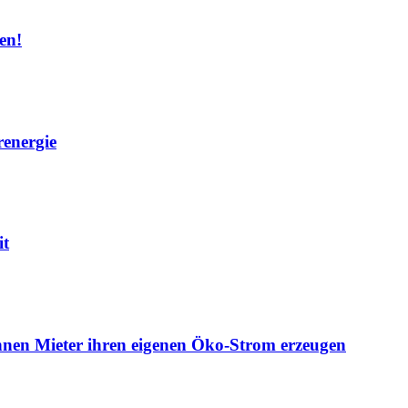
en!
renergie
it
nen Mieter ihren eigenen Öko-Strom erzeugen