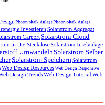
rends.
Design
Photovoltaik Anlage
Photovoltaik Anlage
renergie Investieren
Solarstrom Aggregat
Solarstrom Cloud
olarstrom Carport
trom In Die Steckdose
Solarstrom Inselanlage
serstoff Umwandeln
Solarstrom Selber
cher
Solarstrom Speichern
Solarstrom
Web Design Resources
e
Web Design Responsive
Web Design Trends
Web Design Tutorial
Web