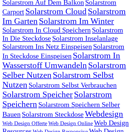
Solarstrom Auf Dem Balkon
Solarstrom
Solarstrom Cloud
Solarstrom
Carport
Im Garten
Solarstrom Im Winter
Solarstrom In Cloud Speichern
Solarstrom
In Die Steckdose
Solarstrom Inselanlage
Solarstrom Ins Netz Einspeisen
Solarstrom
Solarstrom In
In Steckdose Einspeisen
Wasserstoff Umwandeln
Solarstrom
Selber Nutzen
Solarstrom Selbst
Nutzen
Solarstrom Selbst Verbrauchen
Solarstrom Speicher
Solarstrom
Speichern
Solarstrom Speichern Selber
Webdesign
Bauen
Solarstrom Steckdose
Web Design
Web Design Offerte
Web Design Online
Resources
Web Design
Web Design Responsive