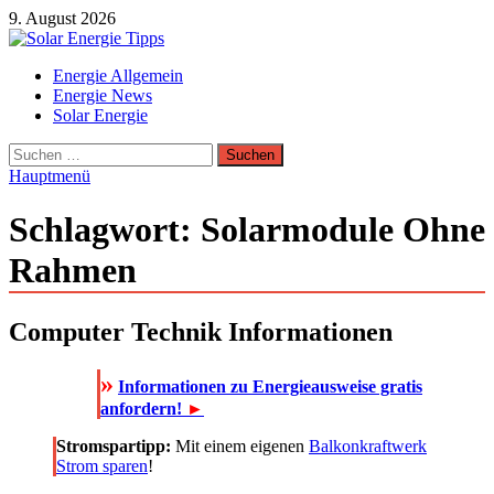
Zum
9. August 2026
Inhalt
springen
Solar Energie Tipps
Energie Allgemein
Solar Energie und Photovoltaik Informationen und Tipps
Energie News
Solar Energie
Suchen
nach:
Hauptmenü
Schlagwort:
Solarmodule Ohne
Rahmen
Computer Technik Informationen
»
Informationen zu Energieausweise gratis
anfordern!
►
Stromspartipp:
Mit einem eigenen
Balkonkraftwerk
Strom sparen
!