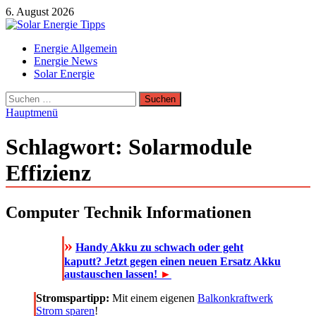
Zum
6. August 2026
Inhalt
springen
Solar Energie Tipps
Energie Allgemein
Solar Energie und Photovoltaik Informationen und Tipps
Energie News
Solar Energie
Suchen
nach:
Hauptmenü
Schlagwort:
Solarmodule
Effizienz
Computer Technik Informationen
»
Handy Akku zu schwach oder geht
kaputt? Jetzt gegen einen neuen Ersatz Akku
austauschen lassen!
►
Stromspartipp:
Mit einem eigenen
Balkonkraftwerk
Strom sparen
!