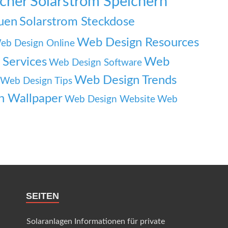
icher
Solarstrom Speichern
auen
Solarstrom Steckdose
Web Design Resources
eb Design Online
Services
Web
Web Design Software
Web Design Trends
Web Design Tips
n Wallpaper
Web Design Website
Web
SEITEN
Solaranlagen Informationen für private