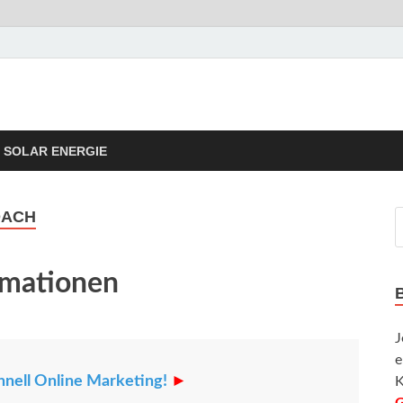
rgie Tipps
taik Informationen und Tipps
SOLAR ENERGIE
DACH
rmationen
J
e
hnell Online Marketing!
►
K