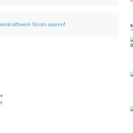
G
konkraftwerk Strom sparen
!
ie
ht