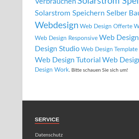
Solarstrom Spe
Verbrauchen
Solarstrom Speichern Selber B
Webdesign
Web Design Offerte
W
Web Design 
Web Design Responsive
Design Studio
Web Design Template
Web Design Tutorial
Web Desig
Design Work
. Bitte schauen Sie sich um!
SERVICE
Datenschutz