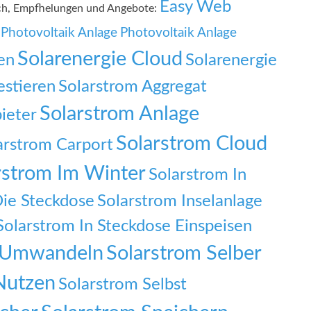
Easy Web
ach, Empfhelungen und Angebote:
Photovoltaik Anlage
Photovoltaik Anlage
Solarenergie Cloud
en
Solarenergie
estieren
Solarstrom Aggregat
Solarstrom Anlage
ieter
Solarstrom Cloud
arstrom Carport
rstrom Im Winter
Solarstrom In
Die Steckdose
Solarstrom Inselanlage
Solarstrom In Steckdose Einspeisen
f Umwandeln
Solarstrom Selber
Nutzen
Solarstrom Selbst