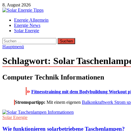
Zum
8. August 2026
Inhalt
springen
Solar Energie Tipps
Energie Allgemein
Solar Energie und Photovoltaik Informationen und Tipps
Energie News
Solar Energie
Suchen
nach:
Hauptmenü
Schlagwort:
Solar Taschenlampe
Computer Technik Informationen
»
Fitnesstraining mit dem Bodybuildung Workout pla
Stromspartipp:
Mit einem eigenen
Balkonkraftwerk Strom sp
Solar Energie
Wie funktionieren solarbetriebene Taschenlampen?