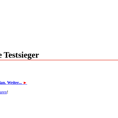
 Testsieger
n. Weiter...
►
aren
!