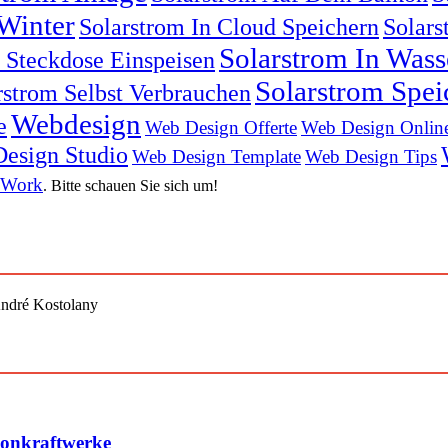
Winter
Solarstrom In Cloud Speichern
Solars
Solarstrom In Was
n Steckdose Einspeisen
Solarstrom Spei
rstrom Selbst Verbrauchen
Webdesign
e
Web Design Offerte
Web Design Onlin
esign Studio
Web Design Template
Web Design Tips
 Work
. Bitte schauen Sie sich um!
André Kostolany
konkraftwerke