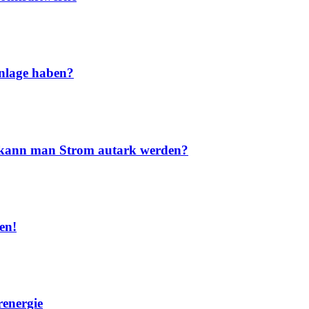
nlage haben?
nd kann man Strom autark werden?
en!
renergie