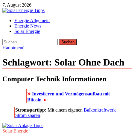
Zum
7. August 2026
Inhalt
springen
Solar Energie Tipps
Energie Allgemein
Solar Energie und Photovoltaik Informationen und Tipps
Energie News
Solar Energie
Suchen
nach:
Hauptmenü
Schlagwort:
Solar Ohne Dach
Computer Technik Informationen
»
Investieren und Vermögensaufbau mit
Bitcoin
►
Stromspartipp:
Mit einem eigenen
Balkonkraftwerk
Strom sparen
!
Solar Energie