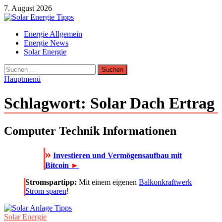
Zum
7. August 2026
Inhalt
springen
Solar Energie Tipps
Energie Allgemein
Solar Energie und Photovoltaik Informationen und Tipps
Energie News
Solar Energie
Suchen
nach:
Hauptmenü
Schlagwort:
Solar Dach Ertrag
Computer Technik Informationen
»
Investieren und Vermögensaufbau mit
Bitcoin
►
Stromspartipp:
Mit einem eigenen
Balkonkraftwerk
Strom sparen
!
Solar Energie