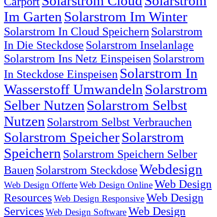
Solarstrom Cloud
Solarstrom
Carport
Im Garten
Solarstrom Im Winter
Solarstrom In Cloud Speichern
Solarstrom
In Die Steckdose
Solarstrom Inselanlage
Solarstrom Ins Netz Einspeisen
Solarstrom
Solarstrom In
In Steckdose Einspeisen
Wasserstoff Umwandeln
Solarstrom
Selber Nutzen
Solarstrom Selbst
Nutzen
Solarstrom Selbst Verbrauchen
Solarstrom Speicher
Solarstrom
Speichern
Solarstrom Speichern Selber
Webdesign
Bauen
Solarstrom Steckdose
Web Design
Web Design Offerte
Web Design Online
Resources
Web Design
Web Design Responsive
Services
Web Design
Web Design Software