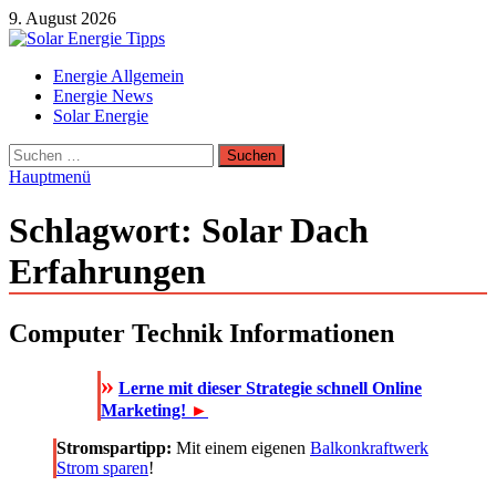
Zum
9. August 2026
Inhalt
springen
Solar Energie Tipps
Energie Allgemein
Solar Energie und Photovoltaik Informationen und Tipps
Energie News
Solar Energie
Suchen
nach:
Hauptmenü
Schlagwort:
Solar Dach
Erfahrungen
Computer Technik Informationen
»
Lerne mit dieser Strategie schnell Online
Marketing!
►
Stromspartipp:
Mit einem eigenen
Balkonkraftwerk
Strom sparen
!