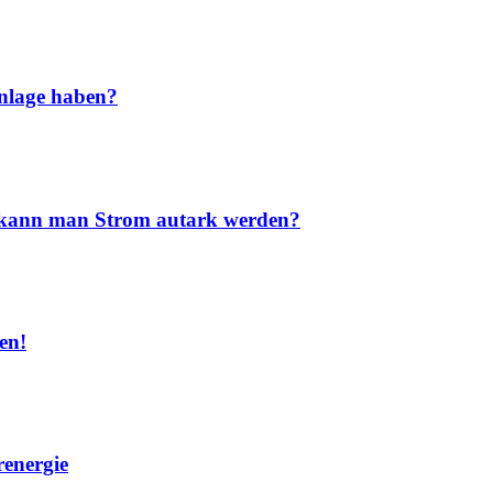
nlage haben?
nd kann man Strom autark werden?
en!
renergie