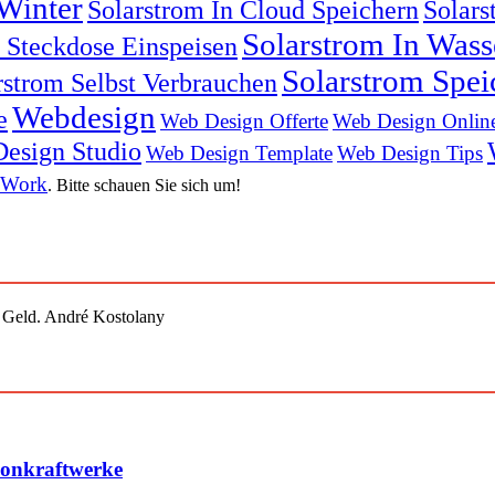
Winter
Solarstrom In Cloud Speichern
Solars
Solarstrom In Was
n Steckdose Einspeisen
Solarstrom Spei
rstrom Selbst Verbrauchen
Webdesign
e
Web Design Offerte
Web Design Onlin
esign Studio
Web Design Template
Web Design Tips
 Work
. Bitte schauen Sie sich um!
st Geld. André Kostolany
konkraftwerke