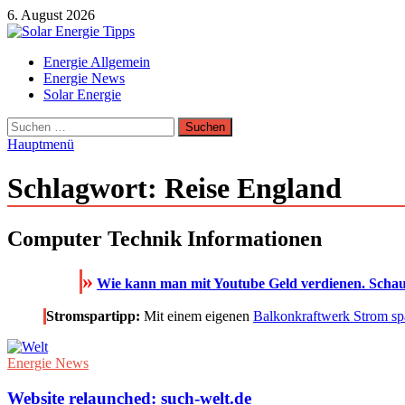
Zum
6. August 2026
Inhalt
springen
Solar Energie Tipps
Energie Allgemein
Solar Energie und Photovoltaik Informationen und Tipps
Energie News
Solar Energie
Suchen
nach:
Hauptmenü
Schlagwort:
Reise England
Computer Technik Informationen
»
Wie kann man mit Youtube Geld verdienen. Schau 
Stromspartipp:
Mit einem eigenen
Balkonkraftwerk Strom sp
Energie News
Website relaunched: such-welt.de