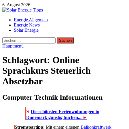
Zum
6. August 2026
Inhalt
springen
Solar Energie Tipps
Energie Allgemein
Solar Energie und Photovoltaik Informationen und Tipps
Energie News
Solar Energie
Suchen
nach:
Hauptmenü
Schlagwort:
Online
Sprachkurs Steuerlich
Absetzbar
Computer Technik Informationen
»
Die schönsten Ferienwohnungen in
Dänemark günstig buchen...
►
Stromspartipp:
Mit einem eigenen
Balkonkraftwerk