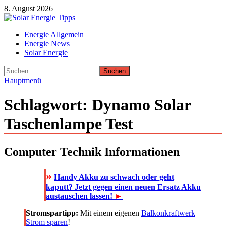
Zum
8. August 2026
Inhalt
springen
Solar Energie Tipps
Energie Allgemein
Solar Energie und Photovoltaik Informationen und Tipps
Energie News
Solar Energie
Suchen
nach:
Hauptmenü
Schlagwort:
Dynamo Solar
Taschenlampe Test
Computer Technik Informationen
»
Handy Akku zu schwach oder geht
kaputt? Jetzt gegen einen neuen Ersatz Akku
austauschen lassen!
►
Stromspartipp:
Mit einem eigenen
Balkonkraftwerk
Strom sparen
!