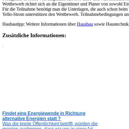
Wettbewerb richtet sich an die Eigentümer und Planer von sowohl Ei
Für die Teilnahme benötigt man die Unterlagen, die auch schon beim
Yello-Strom unterstützen den Wettbewerb. Teilnahmebedingungen und 
Haubautipp: Weitere Informationen über
Hausbau
sowie Haustechnik
Zusätzliche Informationen:
Findet eine Energiewende in Richtung
alternative Energien statt ?
Was die breite Öffentlichkeit betrifft, würden die
meisten zustimmen, dass wir uns in einer Art