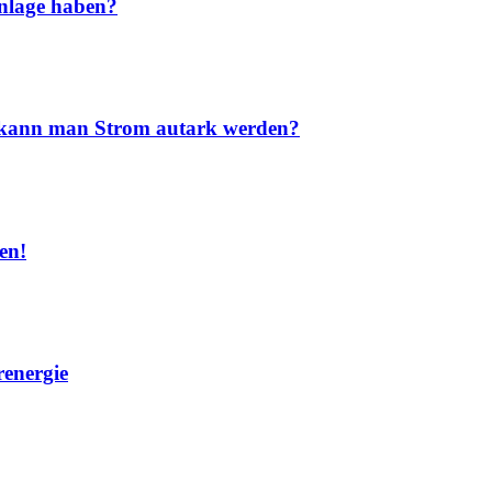
nlage haben?
nd kann man Strom autark werden?
en!
renergie