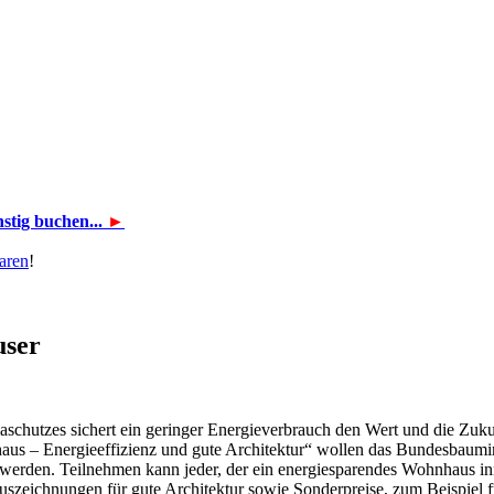
tig buchen...
►
aren
!
user
maschutzes sichert ein geringer Energieverbrauch den Wert und die Zuk
us – Energieeffizienz und gute Architektur“ wollen das Bundesbaumin
h werden.
Teilnehmen kann jeder, der ein energiesparendes Wohnhaus inne
uszeichnungen für gute Architektur sowie Sonderpreise, zum Beispiel