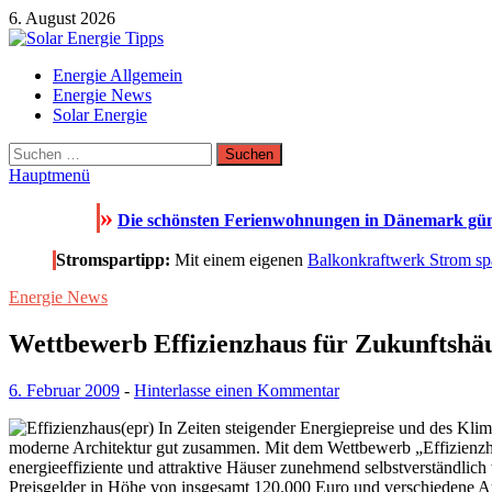
Zum
6. August 2026
Inhalt
springen
Solar Energie Tipps
Energie Allgemein
Solar Energie und Photovoltaik Informationen und Tipps
Energie News
Solar Energie
Suchen
nach:
Hauptmenü
»
Die schönsten Ferienwohnungen in Dänemark güns
Stromspartipp:
Mit einem eigenen
Balkonkraftwerk Strom sp
Energie News
Wettbewerb Effizienzhaus für Zukunftshä
6. Februar 2009
-
Hinterlasse einen Kommentar
(epr) In Zeiten steigender Energiepreise und des Kli
moderne Architektur gut zusammen. Mit dem Wettbewerb „Effizienzha
energieeffiziente und attraktive Häuser zunehmend selbstverständlic
Preisgelder in Höhe von insgesamt 120.000 Euro und verschiedene A