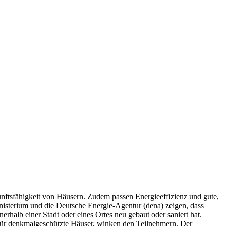
unftsfähigkeit von Häusern. Zudem passen Energieeffizienz und gute,
isterium und die Deutsche Energie-Agentur (dena) zeigen, dass
rhalb einer Stadt oder eines Ortes neu gebaut oder saniert hat.
 für denkmalgeschützte Häuser, winken den Teilnehmern. Der