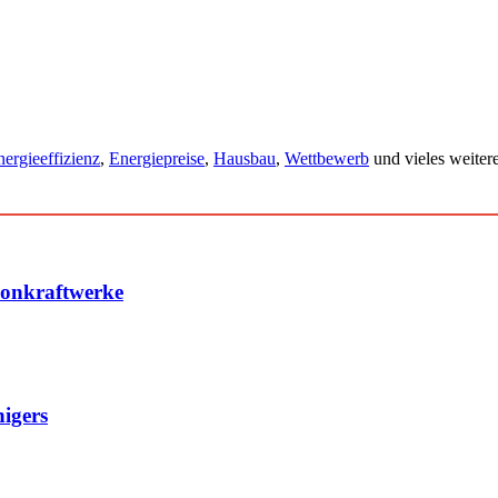
ergieeffizienz
,
Energiepreise
,
Hausbau
,
Wettbewerb
und vieles weitere
konkraftwerke
igers