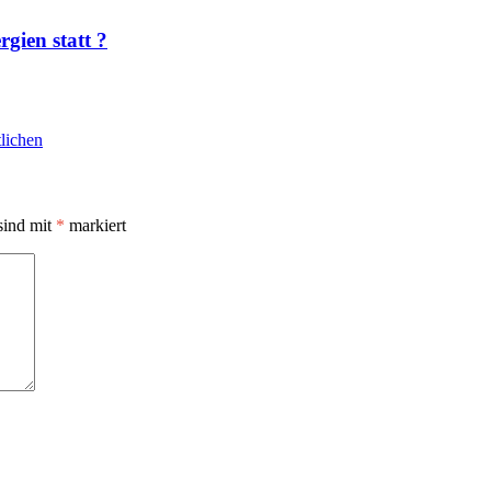
gien statt ?
lichen
sind mit
*
markiert