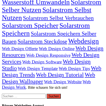
Wasserstoff Umwandeln
Solarstrom
Selber Nutzen
Solarstrom Selbst
Nutzen
Solarstrom Selbst Verbrauchen
Solarstrom Speicher
Solarstrom
Speichern
Solarstrom Speichern Selber
Webdesign
Bauen
Solarstrom Steckdose
Web Design
Web Design Offerte
Web Design Online
Resources
Web Design
Web Design Responsive
Services
Web Design
Web Design Software
Studio
Web
Web Design Template
Web Design Tips
Design Trends
Web Design Tutorial
Web
Design Wallpaper
Web Design Website
Web
Design Work
. Bitte schauen Sie sich um!
Suchen
nach:
Börsen Weisheiten August