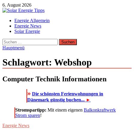
Zum
6. August 2026
Inhalt
springen
Solar Energie Tipps
Energie Allgemein
Solar Energie und Photovoltaik Informationen und Tipps
Energie News
Solar Energie
Suchen
nach:
Hauptmenü
Schlagwort:
Webshop
Computer Technik Informationen
»
Die schönsten Ferienwohnungen in
Dänemark günstig buchen...
►
Stromspartipp:
Mit einem eigenen
Balkonkraftwerk
Strom sparen
!
Energie News