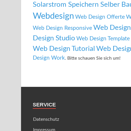
Solarstrom Speichern Selber B
Webdesign
Web Design Offerte
W
Web Design 
Web Design Responsive
Design Studio
Web Design Template
Web Design Tutorial
Web Desig
Design Work
. Bitte schauen Sie sich um!
SERVICE
Datenschutz
Impressum