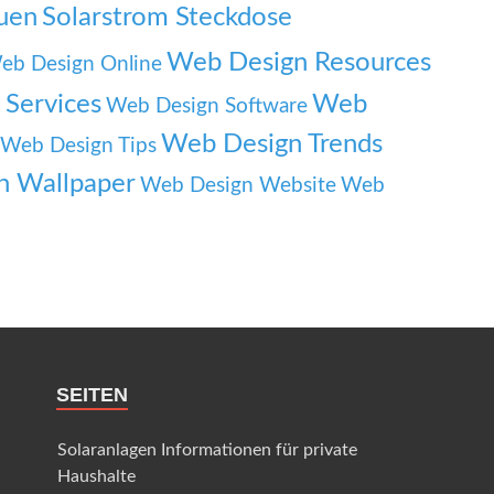
auen
Solarstrom Steckdose
Web Design Resources
eb Design Online
Services
Web
Web Design Software
Web Design Trends
Web Design Tips
n Wallpaper
Web Design Website
Web
SEITEN
Solaranlagen Informationen für private
Haushalte