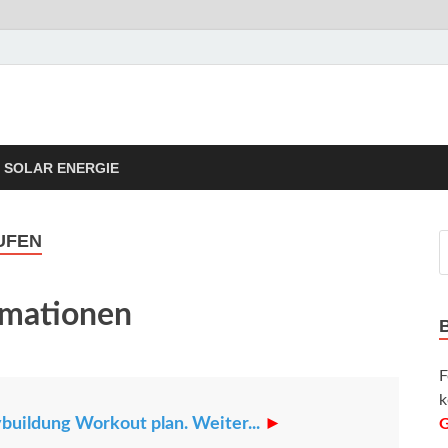
rgie Tipps
taik Informationen und Tipps
SOLAR ENERGIE
UFEN
rmationen
F
k
buildung Workout plan. Weiter...
►
G