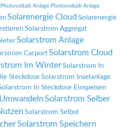
Photovoltaik Anlage
Photovoltaik Anlage
Solarenergie Cloud
en
Solarenergie
estieren
Solarstrom Aggregat
Solarstrom Anlage
ieter
Solarstrom Cloud
arstrom Carport
rstrom Im Winter
Solarstrom In
Die Steckdose
Solarstrom Inselanlage
Solarstrom In Steckdose Einspeisen
f Umwandeln
Solarstrom Selber
Nutzen
Solarstrom Selbst
icher
Solarstrom Speichern