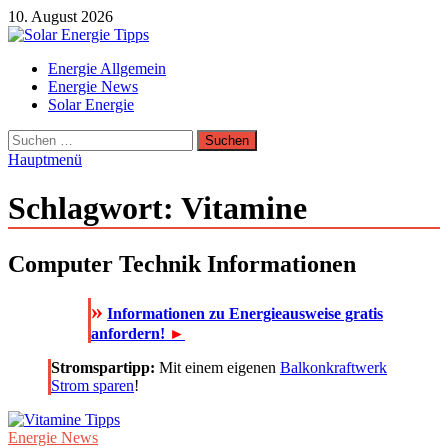
Zum
10. August 2026
Inhalt
springen
Solar Energie Tipps
Energie Allgemein
Solar Energie und Photovoltaik Informationen und Tipps
Energie News
Solar Energie
Suchen
nach:
Hauptmenü
Schlagwort:
Vitamine
Computer Technik Informationen
»
Informationen zu Energieausweise gratis
anfordern!
►
Stromspartipp:
Mit einem eigenen
Balkonkraftwerk
Strom sparen
!
Energie News