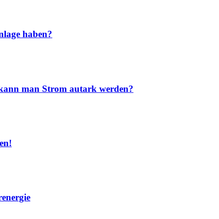
nlage haben?
nd kann man Strom autark werden?
en!
renergie