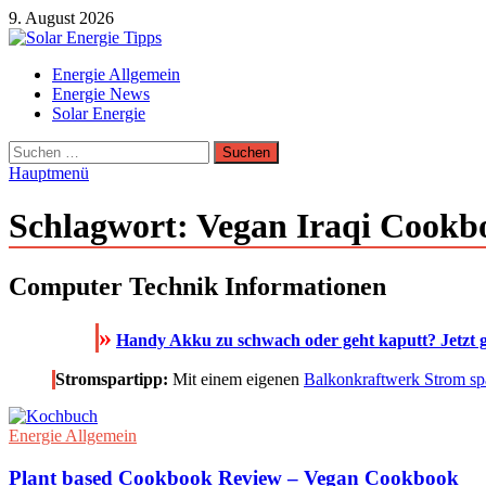
Zum
9. August 2026
Inhalt
springen
Solar Energie Tipps
Energie Allgemein
Solar Energie und Photovoltaik Informationen und Tipps
Energie News
Solar Energie
Suchen
nach:
Hauptmenü
Schlagwort:
Vegan Iraqi Cookb
Computer Technik Informationen
»
Handy Akku zu schwach oder geht kaputt? Jetzt g
Stromspartipp:
Mit einem eigenen
Balkonkraftwerk Strom sp
Energie Allgemein
Plant based Cookbook Review – Vegan Cookbook