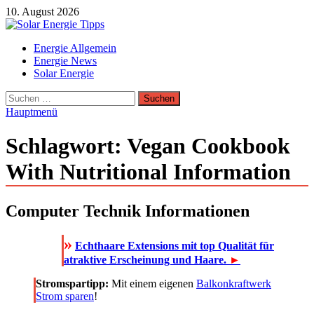
Zum
10. August 2026
Inhalt
springen
Solar Energie Tipps
Energie Allgemein
Solar Energie und Photovoltaik Informationen und Tipps
Energie News
Solar Energie
Suchen
nach:
Hauptmenü
Schlagwort:
Vegan Cookbook
With Nutritional Information
Computer Technik Informationen
»
Echthaare Extensions mit top Qualität für
atraktive Erscheinung und Haare.
►
Stromspartipp:
Mit einem eigenen
Balkonkraftwerk
Strom sparen
!