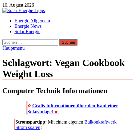
Zum
10. August 2026
Inhalt
springen
Solar Energie Tipps
Energie Allgemein
Solar Energie und Photovoltaik Informationen und Tipps
Energie News
Solar Energie
Suchen
nach:
Hauptmenü
Schlagwort:
Vegan Cookbook
Weight Loss
Computer Technik Informationen
»
Gratis Informationen über den Kauf einer
Solaranlage!
►
Stromspartipp:
Mit einem eigenen
Balkonkraftwerk
Strom sparen
!