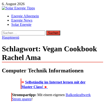
Zum
6. August 2026
Inhalt
springen
Solar Energie Tipps
Energie Allgemein
Solar Energie und Photovoltaik Informationen und Tipps
Energie News
Solar Energie
Suchen
nach:
Hauptmenü
Schlagwort:
Vegan Cookbook
Rachel Ama
Computer Technik Informationen
»
Selbständig im Internet lernen mit der
Master Class!
►
Stromspartipp:
Mit einem eigenen
Balkonkraftwerk
Strom sparen
!