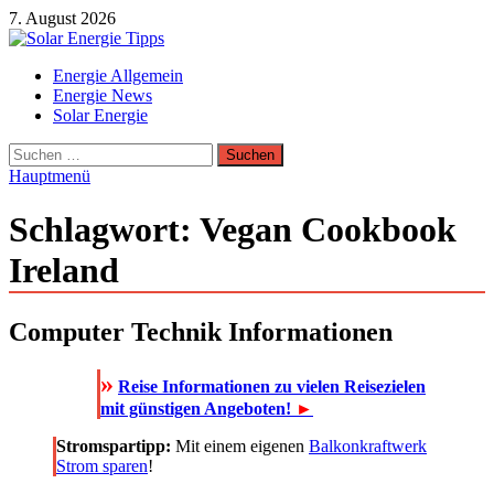
Zum
7. August 2026
Inhalt
springen
Solar Energie Tipps
Energie Allgemein
Solar Energie und Photovoltaik Informationen und Tipps
Energie News
Solar Energie
Suchen
nach:
Hauptmenü
Schlagwort:
Vegan Cookbook
Ireland
Computer Technik Informationen
»
Reise Informationen zu vielen Reisezielen
mit günstigen Angeboten!
►
Stromspartipp:
Mit einem eigenen
Balkonkraftwerk
Strom sparen
!