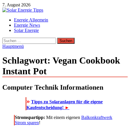
Zum
7. August 2026
Inhalt
springen
Solar Energie Tipps
Energie Allgemein
Solar Energie und Photovoltaik Informationen und Tipps
Energie News
Solar Energie
Suchen
nach:
Hauptmenü
Schlagwort:
Vegan Cookbook
Instant Pot
Computer Technik Informationen
»
Tipps zu Solaranlagen für die eigene
Kaufentscheidung!
►
Stromspartipp:
Mit einem eigenen
Balkonkraftwerk
Strom sparen
!