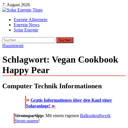
Zum
7. August 2026
Inhalt
springen
Solar Energie Tipps
Energie Allgemein
Solar Energie und Photovoltaik Informationen und Tipps
Energie News
Solar Energie
Suchen
nach:
Hauptmenü
Schlagwort:
Vegan Cookbook
Happy Pear
Computer Technik Informationen
»
Gratis Informationen über den Kauf einer
Solaranlage!
►
Stromspartipp:
Mit einem eigenen
Balkonkraftwerk
Strom sparen
!