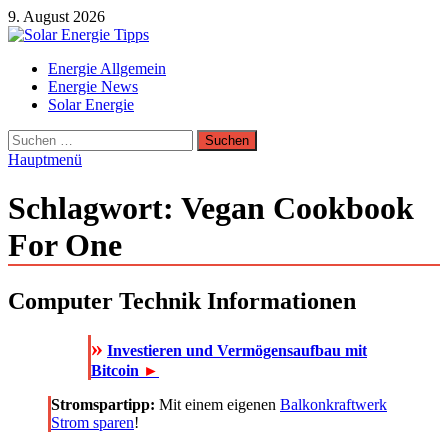
Zum
9. August 2026
Inhalt
springen
Solar Energie Tipps
Energie Allgemein
Solar Energie und Photovoltaik Informationen und Tipps
Energie News
Solar Energie
Suchen
nach:
Hauptmenü
Schlagwort:
Vegan Cookbook
For One
Computer Technik Informationen
»
Investieren und Vermögensaufbau mit
Bitcoin
►
Stromspartipp:
Mit einem eigenen
Balkonkraftwerk
Strom sparen
!