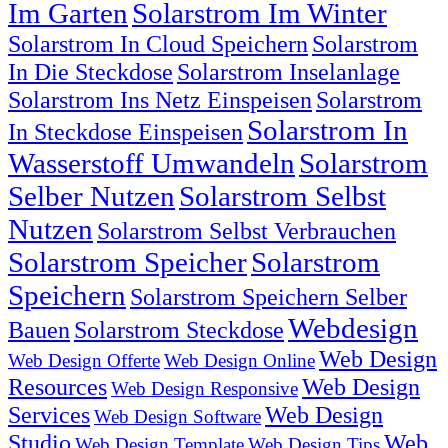
Im Garten
Solarstrom Im Winter
Solarstrom In Cloud Speichern
Solarstrom
In Die Steckdose
Solarstrom Inselanlage
Solarstrom Ins Netz Einspeisen
Solarstrom
Solarstrom In
In Steckdose Einspeisen
Wasserstoff Umwandeln
Solarstrom
Selber Nutzen
Solarstrom Selbst
Nutzen
Solarstrom Selbst Verbrauchen
Solarstrom Speicher
Solarstrom
Speichern
Solarstrom Speichern Selber
Webdesign
Bauen
Solarstrom Steckdose
Web Design
Web Design Offerte
Web Design Online
Resources
Web Design
Web Design Responsive
Services
Web Design
Web Design Software
Studio
Web
Web Design Template
Web Design Tips