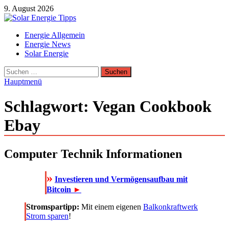
Zum
9. August 2026
Inhalt
springen
Solar Energie Tipps
Energie Allgemein
Solar Energie und Photovoltaik Informationen und Tipps
Energie News
Solar Energie
Suchen
nach:
Hauptmenü
Schlagwort:
Vegan Cookbook
Ebay
Computer Technik Informationen
»
Investieren und Vermögensaufbau mit
Bitcoin
►
Stromspartipp:
Mit einem eigenen
Balkonkraftwerk
Strom sparen
!