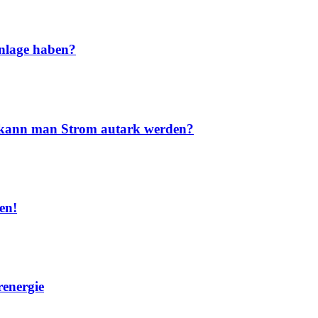
nlage haben?
nd kann man Strom autark werden?
en!
renergie