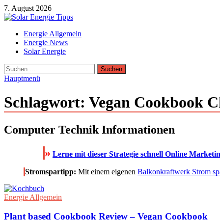
Zum
7. August 2026
Inhalt
springen
Solar Energie Tipps
Energie Allgemein
Solar Energie und Photovoltaik Informationen und Tipps
Energie News
Solar Energie
Suchen
nach:
Hauptmenü
Schlagwort:
Vegan Cookbook C
Computer Technik Informationen
»
Lerne mit dieser Strategie schnell Online Marketi
Stromspartipp:
Mit einem eigenen
Balkonkraftwerk Strom sp
Energie Allgemein
Plant based Cookbook Review – Vegan Cookbook