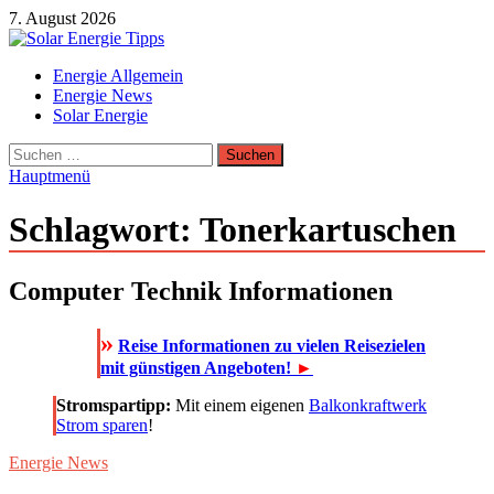
Zum
7. August 2026
Inhalt
springen
Solar Energie Tipps
Energie Allgemein
Solar Energie und Photovoltaik Informationen und Tipps
Energie News
Solar Energie
Suchen
nach:
Hauptmenü
Schlagwort:
Tonerkartuschen
Computer Technik Informationen
»
Reise Informationen zu vielen Reisezielen
mit günstigen Angeboten!
►
Stromspartipp:
Mit einem eigenen
Balkonkraftwerk
Strom sparen
!
Energie News